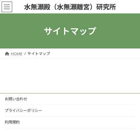
コ
ナ
水無瀬殿（水無瀬離宮）研究所
ン
ビ
テ
ゲ
ン
ー
ツ
シ
サイトマップ
へ
ョ
ス
ン
キ
に
ッ
移
HOME
サイトマップ
プ
動
お問い合わせ
プライバシーポリシー
利用規約