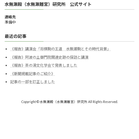
水無瀬殿（水無瀬離宮）研究所 公式サイト
連絡先
準備中
最近の記事
《報告》講演会「将棋駒の王道 水無瀬駒とその時代背景」
《報告》阿波の土御門院関連史跡の探訪と講演
《報告》茶の湯文化学会で発表しました
《新聞掲載記事のご紹介》
記事の一部を訂正しました
Copyright © 水無瀬殿（水無瀬離宮）研究所 All Rights Reserved.